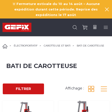
🚨
Fermeture estivale du 10 au 14 août – Aucune
expédition durant cette période. Reprise des
expéditions le
17 août
.
ÉLECTROPORTATIF
CAROTTEUSE ET BATI
BATI DE CAROTTEUSE
BATI DE CAROTTEUSE
Affichage :
FILTRER