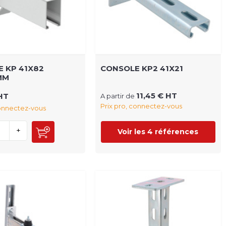
 KP 41X82
CONSOLE KP2 41X21
MM
11,45 € HT
HT
A partir de
Prix pro, connectez-vous
connectez-vous
+
Voir les 4 références