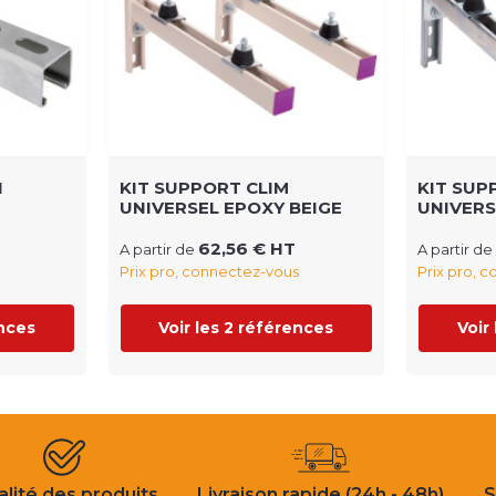
1
KIT SUPPORT CLIM
KIT SUP
UNIVERSEL EPOXY BEIGE
UNIVERS
62,56 € HT
A partir de
A partir de
Prix pro, connectez-vous
Prix pro, 
ences
Voir les 2 références
Voir
lité des produits
Livraison rapide (24h - 48h)
S