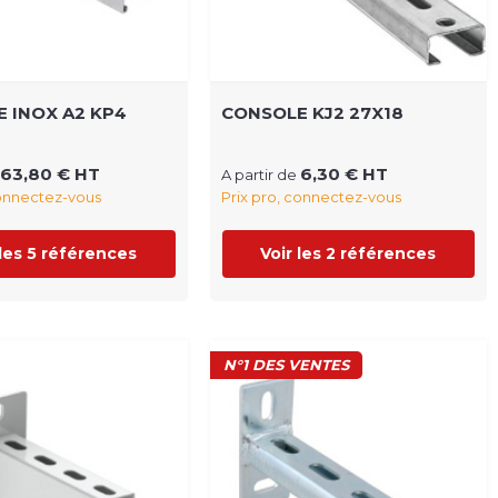
 INOX A2 KP4
CONSOLE KJ2 27X18
63,80 € HT
6,30 € HT
A partir de
connectez-vous
Prix pro, connectez-vous
 les 5 références
Voir les 2 références
N°1 DES VENTES