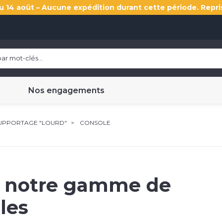
u 14 août – Aucune expédition durant cette période. Repri
Nos engagements
UPPORTAGE "LOURD"
CONSOLE
 notre gamme de
les