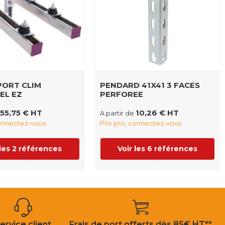
PORT CLIM
PENDARD 41X41 3 FACES
EL EZ
PERFOREE
55,75 € HT
10,26 € HT
A partir de
connectez-vous
Prix pro, connectez-vous
 les 2 références
Voir les 6 références
ervice client
Frais de port offerts dès 85€ HT**