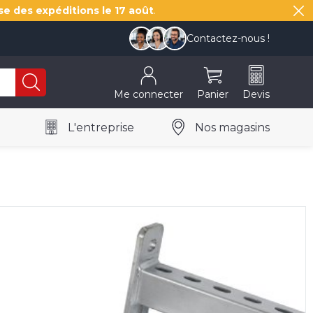
se des expéditions le
17 août
.
Contactez-nous !
Me connecter
Panier
Devis
L'entreprise
Nos magasins