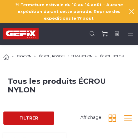
🚨
Fermeture estivale du 10 au 14 août – Aucune
expédition durant cette période. Reprise des
expéditions le
17 août
.
FIXATION
ÉCROU, RONDELLE ET MANCHON
ÉCROU NYLON
Tous les produits
ÉCROU
NYLON
Affichage :
FILTRER