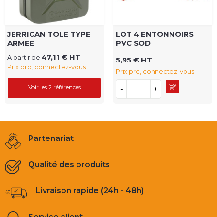
JERRICAN TOLE TYPE
LOT 4 ENTONNOIRS
ARMEE
PVC SOD
47,11 € HT
A partir de
5,95 € HT
Prix pro, connectez-vous
Prix pro, connectez-vous
Voir les 2 références
-
+
Partenariat
Qualité des produits
Livraison rapide (24h - 48h)
Service client