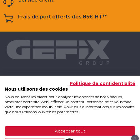
Frais de port offerts dès 85€ HT**
NOS PRODUITS
Politique de confidentialité
Nous utilisons des cookies
Nous pouvons les placer pour analyser les données de nos visiteurs,
INFOS UTILES
améliorer notre site Web, afficher un contenu personnalisé et vous faire
vivre une expérience inoubliable. Pour plus d'informations sur les cookies
que nous utilisons, ouvrez les paramètres.
GEFIX GROUP
Accepter tout
GEFIX Group 2019 - Tous droits réservés
|
Mentions