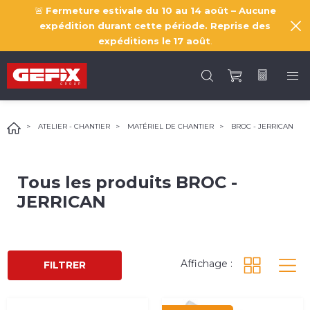
🚨
Fermeture estivale du 10 au 14 août – Aucune
expédition durant cette période. Reprise des
expéditions le
17 août
.
ATELIER - CHANTIER
MATÉRIEL DE CHANTIER
BROC - JERRICAN
Tous les produits
BROC -
JERRICAN
Affichage :
FILTRER