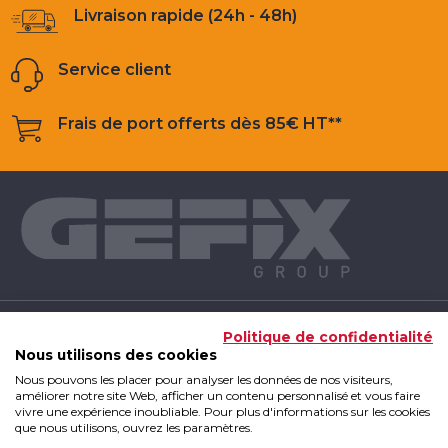
Livraison rapide (24h - 48h)
Service client
Frais de port offerts dès 85€ HT**
NOS PRODUITS
Politique de confidentialité
Nous utilisons des cookies
Nous pouvons les placer pour analyser les données de nos visiteurs,
INFOS UTILES
améliorer notre site Web, afficher un contenu personnalisé et vous faire
vivre une expérience inoubliable. Pour plus d'informations sur les cookies
que nous utilisons, ouvrez les paramètres.