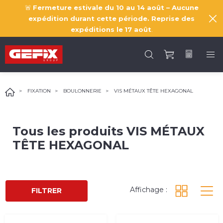
🚨
Fermeture estivale du 10 au 14 août – Aucune
expédition durant cette période. Reprise des
expéditions le
17 août
.
FIXATION
BOULONNERIE
VIS MÉTAUX TÊTE HEXAGONAL
Tous les produits
VIS MÉTAUX
TÊTE HEXAGONAL
Affichage :
FILTRER