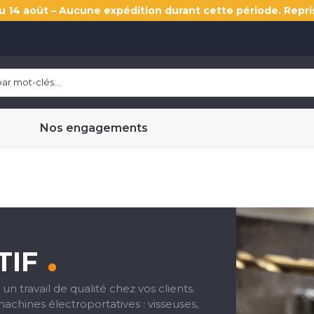
u 14 août – Aucune expédition durant cette période. Repri
Nos engagements
TIF
un travail de qualité chez vos clients.
achines électroportatives : visseuses,