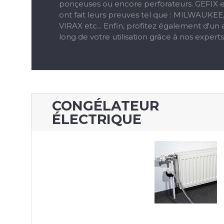
ponçeuses ou encore perforateurs. GEFIX e
ont fait leurs preuves tel que : MILWAUK
VIRAX etc... Enfin, profitez également d'
long de votre utilisation grâce à nos expert
CONGÉLATEUR
ÉLECTRIQUE