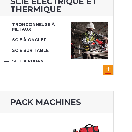
SCIE ÉLECTRIQUE ET
THERMIQUE
TRONCONNEUSE À
MÉTAUX
SCIE À ONGLET
SCIE SUR TABLE
SCIE À RUBAN
SCIE SAUTEUSE
SCIE SABRE
SCIE CIRCULAIRE
PACK MACHINES