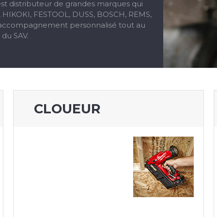
st distributeur de grandes marques qui
EE, HIKOKI, FESTOOL, DUSS, BOSCH, REMS,
un accompagnement personnalisé tout au
s du SAV.
CLOUEUR