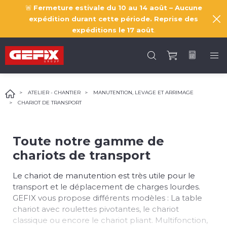
🚨
Fermeture estivale du 10 au 14 août – Aucune
expédition durant cette période. Reprise des
expéditions le
17 août
.
ATELIER - CHANTIER
MANUTENTION, LEVAGE ET ARRIMAGE
CHARIOT DE TRANSPORT
Toute notre gamme de
chariots de transport
Le chariot de manutention est très utile pour le
transport et le déplacement de charges lourdes.
GEFIX vous propose différents modèles : La table
chariot avec roulettes pivotantes, le chariot
classique ou encore le chariot pliant. Multifonction,