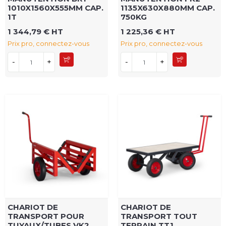
1010X1560X555MM CAP.
1135X630X880MM CAP.
1T
750KG
1 344,79 € HT
1 225,36 € HT
Prix pro, connectez-vous
Prix pro, connectez-vous
-
+
-
+
CHARIOT DE
CHARIOT DE
TRANSPORT POUR
TRANSPORT TOUT
TUYAUX/TUBES VK2
TERRAIN TT1