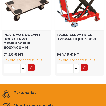
PLATEAU ROULANT
TABLE ELEVATRICE
BOIS GEPRO
HYDRAULIQUE 500KG
DEMENAGEUR
600X400MM
71,26 € HT
944,19 € HT
Prix pro, connectez-vous
Prix pro, connectez-vous
-
+
-
+
Partenariat
Qualité des produits