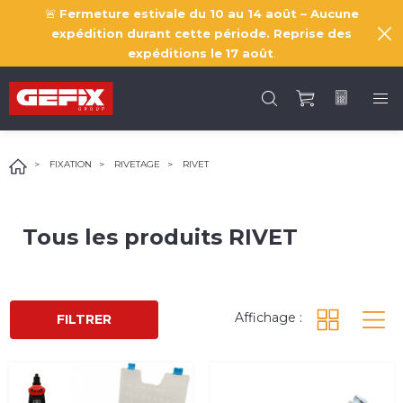
🚨
Fermeture estivale du 10 au 14 août – Aucune
expédition durant cette période. Reprise des
expéditions le
17 août
.
FIXATION
RIVETAGE
RIVET
Tous les produits
RIVET
Affichage :
FILTRER