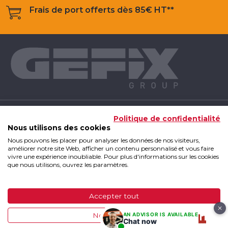
Frais de port offerts dès 85€ HT**
NOS PRODUITS
Politique de confidentialité
Nous utilisons des cookies
Nous pouvons les placer pour analyser les données de nos visiteurs,
INFOS UTILES
améliorer notre site Web, afficher un contenu personnalisé et vous faire
vivre une expérience inoubliable. Pour plus d'informations sur les cookies
que nous utilisons, ouvrez les paramètres.
GEFIX GROUP
Accepter tout
GEFIX Group 2019 - Tous droits réservés
|
Mentions
AN ADVISOR IS AVAILABLE
Non, ajuster
légales
|
CGV
|
Plan du site
Chat now