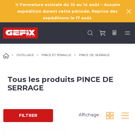
🚨
Fermeture estivale du 10 au 14 août – Aucune
expédition durant cette période. Reprise des
expéditions le
17 août
.
OUTILLAGE
PINCE ET TENAILLE
PINCE DE SERRAGE
Tous les produits
PINCE DE
SERRAGE
Affichage :
FILTRER