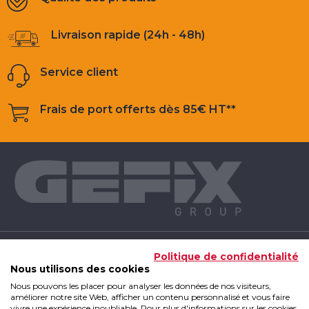
Livraison rapide (24h - 48h)
Service client
Frais de port offerts dès 85€ HT**
NOS PRODUITS
Politique de confidentialité
Nous utilisons des cookies
Nous pouvons les placer pour analyser les données de nos visiteurs,
INFOS UTILES
améliorer notre site Web, afficher un contenu personnalisé et vous faire
vivre une expérience inoubliable. Pour plus d'informations sur les cookies