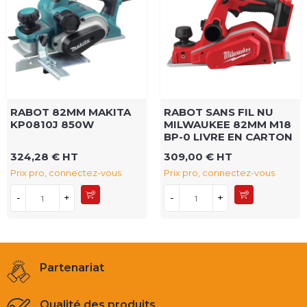
RABOT 82MM MAKITA
RABOT SANS FIL NU
KP0810J 850W
MILWAUKEE 82MM M18
BP-0 LIVRE EN CARTON
324,28 € HT
309,00 € HT
Prix pro, connectez-vous
Prix pro, connectez-vous
-
+
-
+
Partenariat
Qualité des produits