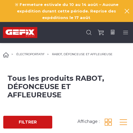
🚨
Fermeture estivale du 10 au 14 août – Aucune
expédition durant cette période. Reprise des
expéditions le
17 août
.
ÉLECTROPORTATIF
RABOT, DÉFONCEUSE ET AFFLEUREUSE
Tous les produits
RABOT,
DÉFONCEUSE ET
AFFLEUREUSE
Affichage :
FILTRER