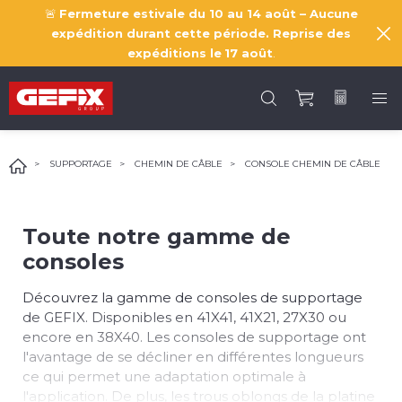
🚨
Fermeture estivale du 10 au 14 août – Aucune
expédition durant cette période. Reprise des
expéditions le
17 août
.
SUPPORTAGE
CHEMIN DE CÂBLE
CONSOLE CHEMIN DE CÂBLE
Toute notre gamme de
consoles
Découvrez la gamme de consoles de supportage
de GEFIX. Disponibles en 41X41, 41X21, 27X30 ou
encore en 38X40. Les consoles de supportage ont
l'avantage de se décliner en différentes longueurs
ce qui permet une adaptation optimale à
l'application. De plus, les trous oblongs de la platine