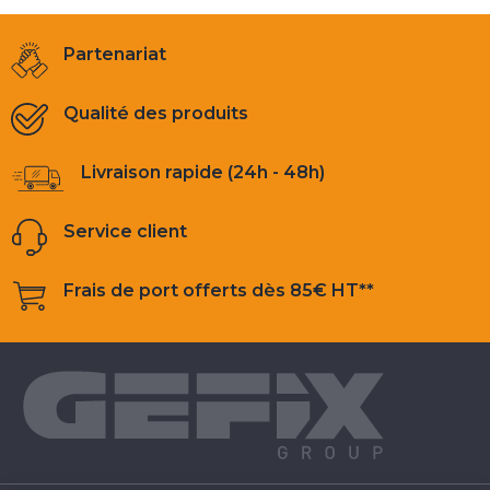
Partenariat
Qualité des produits
Livraison rapide (24h - 48h)
Service client
Frais de port offerts dès 85€ HT**