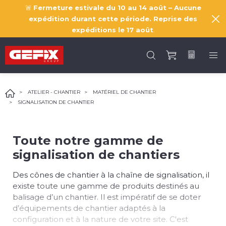
🚨
Fermeture estivale du 10 au 14 août – Aucune
expédition durant cette période. Reprise des
expéditions le
17 août
.
ATELIER - CHANTIER
MATÉRIEL DE CHANTIER
SIGNALISATION DE CHANTIER
Toute notre gamme de
signalisation de chantiers
Des cônes de chantier à la chaîne de signalisation, il
existe toute une gamme de produits destinés au
balisage d’un chantier. Il est impératif de se doter
d’équipements de chantier adaptés à la
configuration et à la nature de votre site. C'est