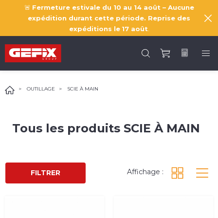
🚨
Fermeture estivale du 10 au 14 août – Aucune
expédition durant cette période. Reprise des
expéditions le
17 août
.
OUTILLAGE
SCIE À MAIN
Tous les produits
SCIE À MAIN
Affichage :
FILTRER