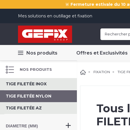
🚨
Fermeture estivale du 10 a
Mes solutions en outillage et fixation
Nos produits
Offres et Exclusivités
NOS PRODUITS
FIXATION
TIGE F
TIGE FILETÉE INOX
TIGE FILETÉE NYLON
Tous 
TIGE FILETÉE AZ
FILE
DIAMETRE (MM)