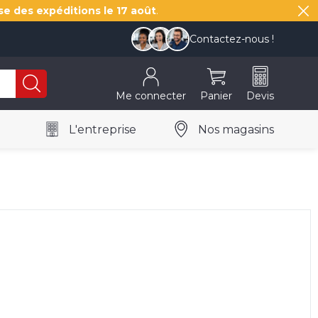
se des expéditions le
17 août
.
Contactez-nous !
Me connecter
Panier
Devis
L'entreprise
Nos magasins