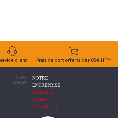
ervice client
Frais de port offerts dès 85€ HT**
GEFIX
NOTRE
GROUP
ENTREPRISE
FIDÈLE À
VOTRE
RÉUSSITE !