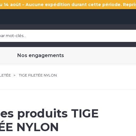
u 14 août – Aucune expédition durant cette période. Repri
Nos engagements
ILETÉE
TIGE FILETÉE NYLON
les produits
TIGE
TÉE NYLON