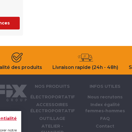
ences
lité des produits
Livraison rapide (24h - 48h)
S
NOS PRODUITS
INFOS UTILES
ÉLECTROPORTATIF
Nous recrutons
ACCESSOIRES
Index égalité
ÉLECTROPORTATIF
femmes-hommes
OUTILLAGE
FAQ
ntialité
ATELIER -
Contact
iorer notre