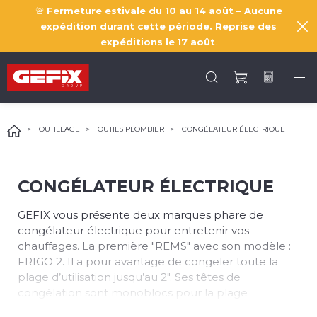
🚨
Fermeture estivale du 10 au 14 août – Aucune
expédition durant cette période. Reprise des
expéditions le
17 août
.
OUTILLAGE
OUTILS PLOMBIER
CONGÉLATEUR ÉLECTRIQUE
CONGÉLATEUR ÉLECTRIQUE
GEFIX vous présente deux marques phare de
congélateur électrique pour entretenir vos
chauffages. La première "REMS" avec son modèle :
FRIGO 2. Il a pour avantage de congeler toute la
plage d’utilisation jusqu’au 2". Ses têtes de
congélation sont monoblocs pour la plage
d’utilisation principale diamètre ¼ – 1"ou diamètre 15