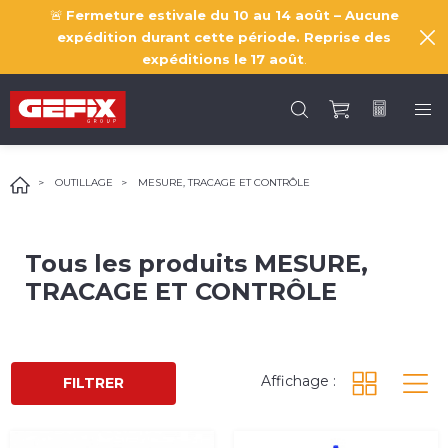
🚨
Fermeture estivale du 10 au 14 août – Aucune
expédition durant cette période. Reprise des
expéditions le
17 août
.
OUTILLAGE
MESURE, TRACAGE ET CONTRÔLE
Tous les produits
MESURE,
TRACAGE ET CONTRÔLE
Affichage :
FILTRER