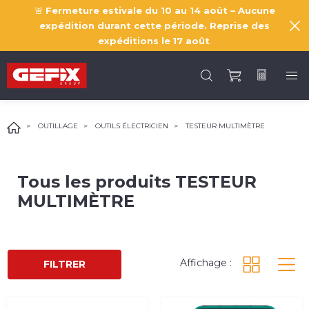
🚨
Fermeture estivale du 10 au 14 août – Aucune
expédition durant cette période. Reprise des
expéditions le
17 août
.
OUTILLAGE
OUTILS ÉLECTRICIEN
TESTEUR MULTIMÈTRE
Tous les produits
TESTEUR
MULTIMÈTRE
Affichage :
FILTRER