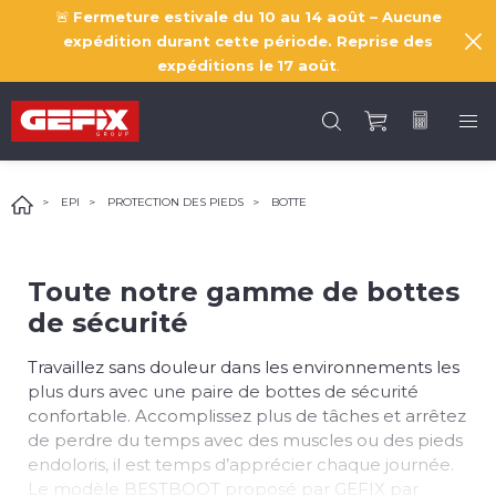
🚨
Fermeture estivale du 10 au 14 août – Aucune
expédition durant cette période. Reprise des
expéditions le
17 août
.
EPI
PROTECTION DES PIEDS
BOTTE
Toute notre gamme de bottes
de sécurité
Travaillez sans douleur dans les environnements les
plus durs avec une paire de bottes de sécurité
confortable. Accomplissez plus de tâches et arrêtez
de perdre du temps avec des muscles ou des pieds
endoloris, il est temps d’apprécier chaque journée.
Le modèle BESTBOOT proposé par GEFIX par