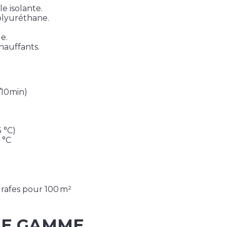
e isolante.
olyuréthane.
e.
hauffants.
/10min)
3 °C)
 °C
grafes pour 100 m²
ME GAMME