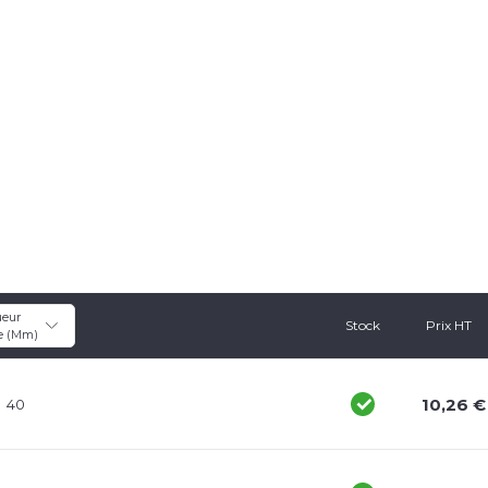
eur 
Stock
Prix HT
e (mm)
10,26 €
40