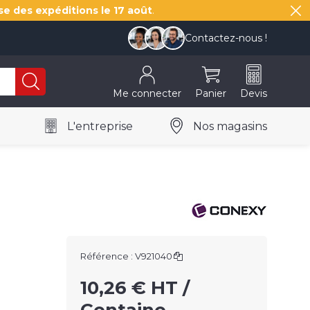
se des expéditions le
17 août
.
Contactez-nous !
Me connecter
Panier
Devis
L'entreprise
Nos magasins
Référence :
V921040
10,26 € HT /