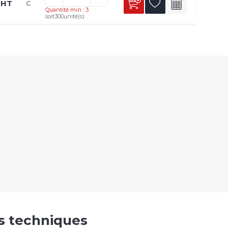
 HT
C
Quantité min : 3
soit
300
unité(s)
es techniques