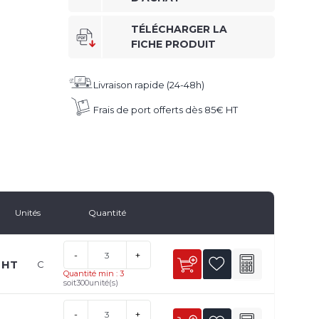
TÉLÉCHARGER LA
FICHE PRODUIT
Livraison rapide (24-48h)
Frais de port offerts dès 85€ HT
Unités
Quantité
-
+
 HT
C
Quantité min : 3
soit
300
unité(s)
-
+