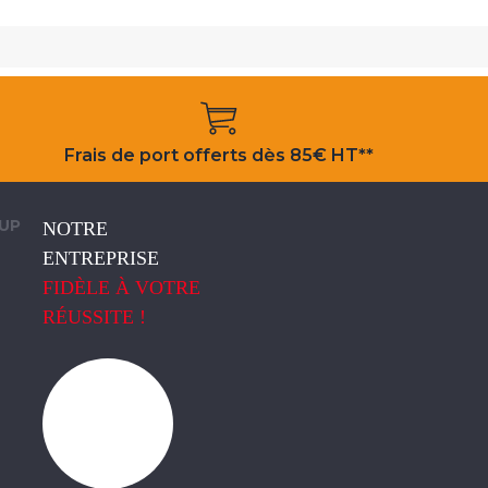
Frais de port offerts dès 85€ HT**
OUP
NOTRE
ENTREPRISE
FIDÈLE À VOTRE
RÉUSSITE !