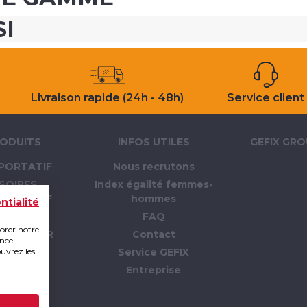
SI
Livraison rapide (24h - 48h)
Service client
ODUITS
INFOS UTILES
GEFIX GR
PORTATIF
Nous recrutons
SOIRES
Index égalité femmes-
PORTATIF
hommes
ntialité
LLAGE
FAQ
iorer notre
 CHANTIER
Contact
ence
ouvrez les
PI
Service GEFIX
TION
Entreprise
RTAGE
MMABLE