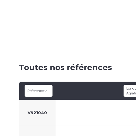
Toutes nos références
Longu
Référence
Agraf
V921040