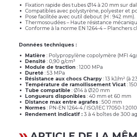
Fixation rapide des tubes Ø14 à 20 mm sur dall
Compatibles avec polystyrène, polyester et p
Pose facilitée avec outil debout (H : 942 mm).
Thermosoudées – Haute résistance mécaniqu
Conforme à la norme EN 1264-4 – Planchers c
Données techniques :
Matière
: Polypropylène copolymère (MFI 4g
Densité
: 0,90 g/cm³
Module de traction
: 1200 MPa
Dureté
: 53 MPa
Résistance aux chocs Charpy
: 13 kJ/m² (à 2
Température de ramollissement Vicat
: 150
Tube compatible
: Ø14 à Ø20 mm
Longueurs disponibles
: 40 mm et 60 mm
Distance max entre agrafes
: 500 mm
Normes
: PN-EN 1264-4 / ISO/IEC 17050-1:2010
Rendement indicatif :
3 à 4 boîtes de 300 a
ARTICLE DE LA MÊ