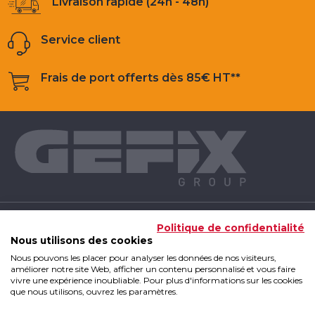
Livraison rapide (24h - 48h)
Service client
Frais de port offerts dès 85€ HT**
NOS PRODUITS
Politique de confidentialité
Nous utilisons des cookies
Nous pouvons les placer pour analyser les données de nos visiteurs,
INFOS UTILES
améliorer notre site Web, afficher un contenu personnalisé et vous faire
vivre une expérience inoubliable. Pour plus d'informations sur les cookies
que nous utilisons, ouvrez les paramètres.
GEFIX GROUP