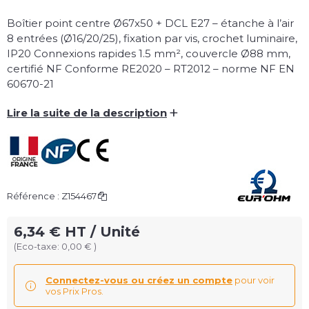
Boîtier point centre Ø67x50 + DCL E27 – étanche à l’air
8 entrées (Ø16/20/25), fixation par vis, crochet luminaire,
IP20 Connexions rapides 1.5 mm², couvercle Ø88 mm,
certifié NF Conforme RE2020 – RT2012 – norme NF EN
60670-21
+
Lire la suite de la description
Référence :
Z154467
6,34 € HT / Unité
(Eco-taxe: 0,00 € )
Connectez-vous ou créez un compte
pour voir
vos Prix Pros.