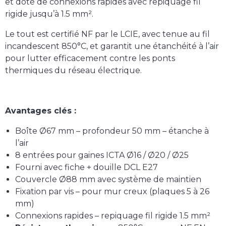
et doté de
connexions rapides
avec repiquage fil
rigide jusqu’à
1.5 mm²
.
Le tout est
certifié NF
par le LCIE, avec
tenue au fil
incandescent 850°C
, et garantit une
étanchéité à l’air
pour lutter efficacement contre les ponts
thermiques du réseau électrique.
Avantages clés :
Boîte Ø67 mm – profondeur 50 mm – étanche à
l’air
8 entrées pour gaines ICTA Ø16 / Ø20 / Ø25
Fourni avec
fiche + douille DCL E27
Couvercle Ø88 mm avec système de maintien
Fixation par vis – pour mur creux (plaques 5 à 26
mm)
Connexions rapides – repiquage fil rigide 1.5 mm²