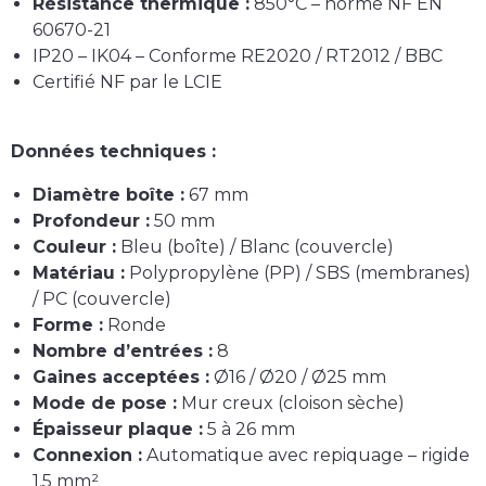
Résistance thermique :
850°C – norme NF EN
60670-21
IP20 – IK04 – Conforme RE2020 / RT2012 / BBC
Certifié
NF par le LCIE
Données techniques :
Diamètre boîte :
67 mm
Profondeur :
50 mm
Couleur :
Bleu (boîte) / Blanc (couvercle)
Matériau :
Polypropylène (PP) / SBS (membranes)
/ PC (couvercle)
Forme :
Ronde
Nombre d’entrées :
8
Gaines acceptées :
Ø16 / Ø20 / Ø25 mm
Mode de pose :
Mur creux (cloison sèche)
Épaisseur plaque :
5 à 26 mm
Connexion :
Automatique avec repiquage – rigide
1.5 mm²