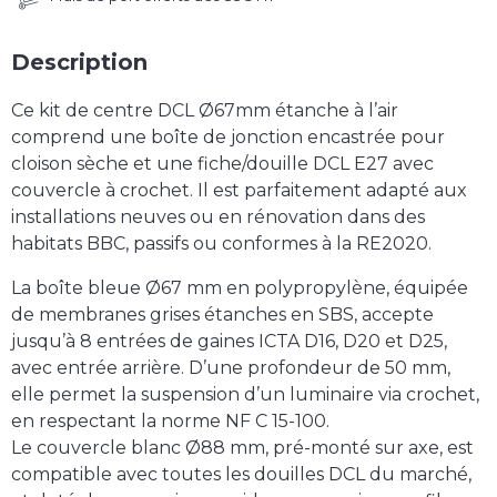
Description
Ce
kit de centre DCL Ø67mm étanche à l’air
comprend une boîte de jonction encastrée pour
cloison sèche et une
fiche/douille DCL E27
avec
couvercle à crochet. Il est parfaitement adapté aux
installations neuves ou en rénovation dans des
habitats
BBC, passifs ou conformes à la RE2020
.
La
boîte bleue Ø67 mm
en polypropylène, équipée
de
membranes grises étanches en SBS
, accepte
jusqu’à
8 entrées de gaines
ICTA D16, D20 et D25,
avec
entrée arrière
. D’une profondeur de
50 mm
,
elle permet la
suspension d’un luminaire via crochet
,
en respectant la norme
NF C 15-100
.
Le couvercle blanc Ø88 mm, pré-monté sur axe, est
compatible avec toutes les douilles DCL du marché,