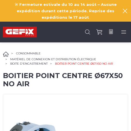
🚨
Fermeture estivale du 10 au 14 août – Aucune
expédition durant cette période. Reprise des
expéditions le
17 août
.
CONSOMMABLE
MATÉRIEL DE CONNEXION ET DISTRIBUTION ÉLECTRIQUE
BOITE D'ENCASTREMENT
BOITIER POINT CENTRE Ø67X50 NO AIR
BOITIER POINT CENTRE Ø67X50
NO AIR