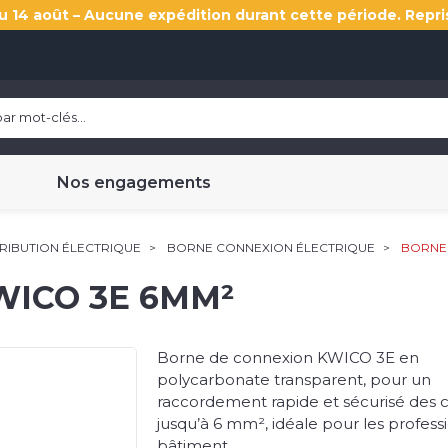
u 14 août – Aucune expédition durant cette période. Repri
Nos engagements
TRIBUTION ÉLECTRIQUE
BORNE CONNEXION ÉLECTRIQUE
BORNE
ICO 3E 6MM²
Borne de connexion KWICO 3E en
polycarbonate transparent, pour un
raccordement rapide et sécurisé des 
jusqu’à 6 mm², idéale pour les profess
bâtiment.