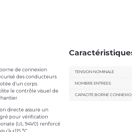
Caractéristiqu
 borne de connexion
TENSION NOMINALE
curisé des conducteurs
NOMBRE ENTREES
 Dotée d’un corps
lite le contrôle visuel de
CAPACITE BORNE CONNEXI
chantier.
ion directe assure un
gré pour vérification
rbonate (UL 94V0) renforcé
qu’à +115 °C.