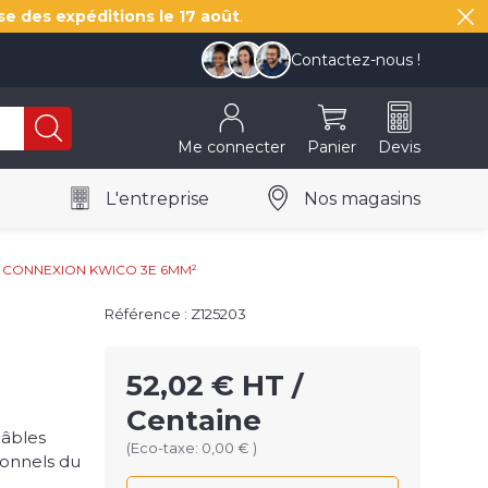
se des expéditions le
17 août
.
Contactez-nous !
Me connecter
Panier
Devis
L'entreprise
Nos magasins
 CONNEXION KWICO 3E 6MM²
Référence : Z125203
52,02 € HT /
Centaine
câbles
(Eco-taxe: 0,00 € )
ionnels du