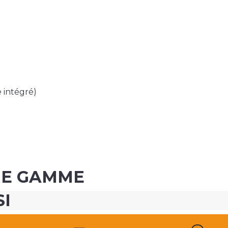
 intégré)
ME GAMME
SI