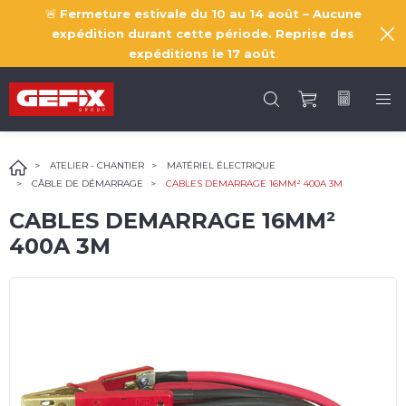
🚨
Fermeture estivale du 10 au 14 août – Aucune
expédition durant cette période. Reprise des
expéditions le
17 août
.
ATELIER - CHANTIER
MATÉRIEL ÉLECTRIQUE
CÂBLE DE DÉMARRAGE
CABLES DEMARRAGE 16MM² 400A 3M
CABLES DEMARRAGE 16MM²
400A 3M