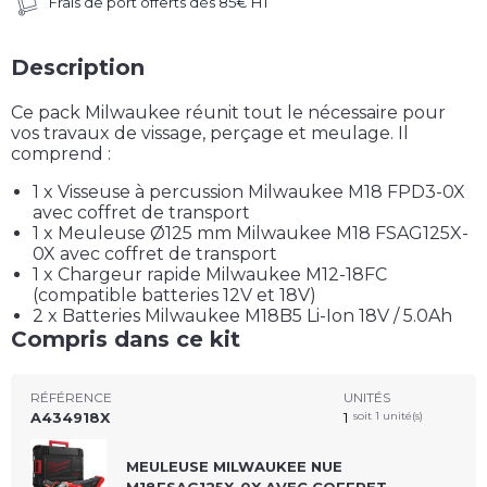
Frais de port offerts dès 85€ HT
Description
Ce pack Milwaukee réunit tout le nécessaire pour
vos travaux de vissage, perçage et meulage. Il
comprend :
1 x Visseuse à percussion Milwaukee M18 FPD3-0X
avec coffret de transport
1 x Meuleuse Ø125 mm Milwaukee M18 FSAG125X-
0X avec coffret de transport
1 x Chargeur rapide Milwaukee M12-18FC
(compatible batteries 12V et 18V)
2 x Batteries Milwaukee M18B5 Li-Ion 18V / 5.0Ah
Compris dans ce kit
RÉFÉRENCE
UNITÉS
A434918X
1
soit 1 unité(s)
MEULEUSE MILWAUKEE NUE