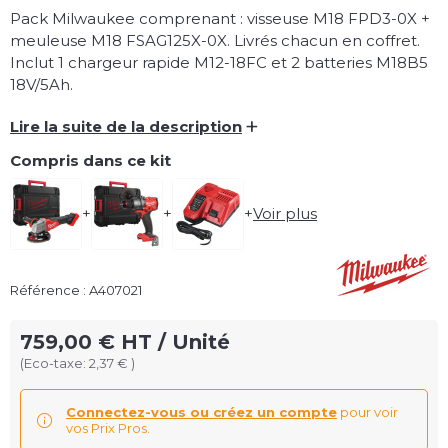
Pack Milwaukee comprenant : visseuse M18 FPD3-0X +
meuleuse M18 FSAG125X-0X. Livrés chacun en coffret.
Inclut 1 chargeur rapide M12-18FC et 2 batteries M18B5
18V/5Ah.
+
Lire la suite de la description
Compris dans ce kit
+
+
+
Voir plus
Référence : A407021
759,00 € HT / Unité
(Eco-taxe: 2,37 € )
Connectez-vous ou créez un compte
pour voir
vos Prix Pros.