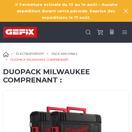
🚨
Fermeture estivale du 10 au 14 août – Aucune
expédition durant cette période. Reprise des
expéditions le
17 août
.
ÉLECTROPORTATIF
PACK MACHINES
DUOPACK MILWAUKEE COMPRENANT :
DUOPACK MILWAUKEE
COMPRENANT :