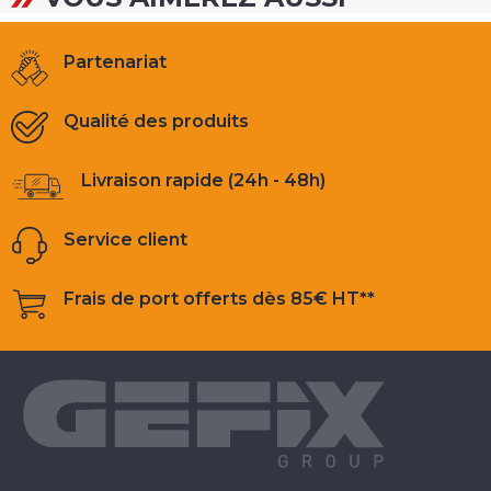
Partenariat
Qualité des produits
Livraison rapide (24h - 48h)
Service client
Frais de port offerts dès 85€ HT**