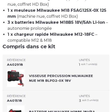
nue, coffret HD Box)
1 x meuleuse Milwaukee M18 FSAG125X-0X 125
mm
(machine nue, coffret HD Box)
3 x batteries Milwaukee M18B5 18V/5Ah Li-Ion
–
autonomie prolongée
1 x chargeur rapide Milwaukee M12-18FC
–
compatible M12 & M18
Compris dans ce kit
RÉFÉRENCE
UNITÉS
A402918
1
soit 1 unité(s)
VISSEUSE PERCUSSION MILWAUKEE
NUE M18 BLPD2-0X 18V
RÉFÉRENCE
UNITÉS
A401518
3
soit 3 unité(s)
BATTERIE MILWAUKEE M18B5 18V/5A