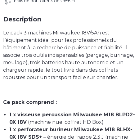
Frais de port offerts dès 85€ HT
Description
Le
pack 3 machines Milwaukee 18V/5Ah
est
l’équipement idéal pour les professionnels du
bâtiment à la recherche de
puissance et fiabilité
. Il
associe trois outils indispensables (perçage, burinage,
meulage), trois batteries haute autonomie et un
chargeur rapide, le tout livré dans des coffrets
robustes pour un transport facile sur chantier.
Ce pack comprend :
1 x visseuse percussion Milwaukee M18 BLPD2-
0X 18V
(machine nue, coffret HD Box)
1 x perforateur burineur Milwaukee M18 BLHX-
0X 18V SDS+
– énergie de frappe 2,3 J (machine