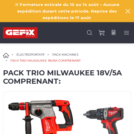
🚨
Fermeture estivale du 10 au 14 août – Aucune
expédition durant cette période. Reprise des
expéditions le
17 août
.
ÉLECTROPORTATIF
PACK MACHINES
PACK TRIO MILWAUKEE 18V/5A COMPRENANT:
PACK TRIO MILWAUKEE 18V/5A
COMPRENANT: