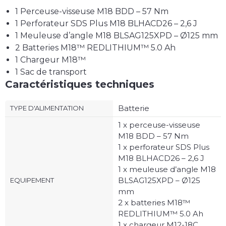
1 Perceuse-visseuse M18 BDD – 57 Nm
1 Perforateur SDS Plus M18 BLHACD26 – 2,6 J
1 Meuleuse d’angle M18 BLSAG125XPD – Ø125 mm
2 Batteries M18™ REDLITHIUM™ 5.0 Ah
1 Chargeur M18™
1 Sac de transport
Caractéristiques techniques
Batterie
TYPE D'ALIMENTATION
1 x perceuse-visseuse
M18 BDD – 57 Nm
1 x perforateur SDS Plus
M18 BLHACD26 – 2,6 J
1 x meuleuse d’angle M18
BLSAG125XPD – Ø125
EQUIPEMENT
mm
2 x batteries M18™
REDLITHIUM™ 5.0 Ah
1 x chargeur M12-18C