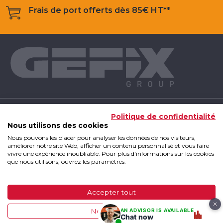
Frais de port offerts dès 85€ HT**
NOS PRODUITS
Politique de confidentialité
Nous utilisons des cookies
Nous pouvons les placer pour analyser les données de nos visiteurs,
INFOS UTILES
améliorer notre site Web, afficher un contenu personnalisé et vous faire
vivre une expérience inoubliable. Pour plus d'informations sur les cookies
que nous utilisons, ouvrez les paramètres.
GEFIX GROUP
Accepter tout
GEFIX Group 2019 - Tous droits réservés
|
Mentions
AN ADVISOR IS AVAILABLE
Non, ajuster
légales
|
CGV
|
Plan du site
Chat now