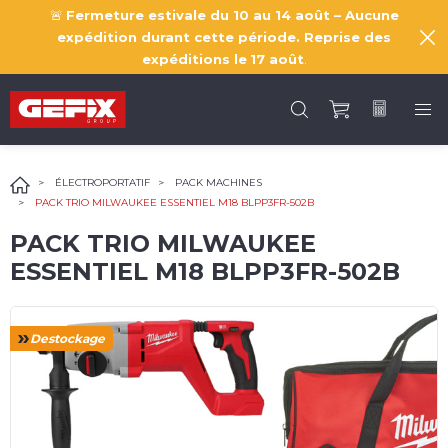
🚨
Fermeture estivale du 10 au 14 août – Aucune
expédition durant cette période. Reprise des
expéditions le
17 août
.
ÉLECTROPORTATIF
PACK MACHINES
PACK TRIO MILWAUKEE ESSENTIEL M18 BLPP3FR-502B
PACK TRIO MILWAUKEE
ESSENTIEL M18 BLPP3FR-502B
Destockage