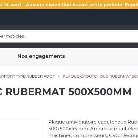
u 14 août – Aucune expédition durant cette période. Repri
Nos engagements
SUPPORT TYPE RUBBER FOOT
PLAQUE CAOUTCHOUC RUBERMAT 50
 RUBERMAT 500X500MM
Plaque antivibratoire caoutchouc Ru
500x500x45 mm. Amortissement élev
machines, compresseurs, CVC. Découp