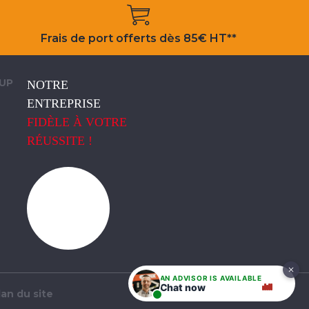
Frais de port offerts dès 85€ HT**
OUP
NOTRE
ENTREPRISE
FIDÈLE À VOTRE
RÉUSSITE !
AN ADVISOR IS AVAILABLE
Chat now
lan du site