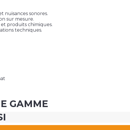
et nuisances sonores.
on sur mesure.
 et produits chimiques.
ations techniques.
mat
ME GAMME
SI