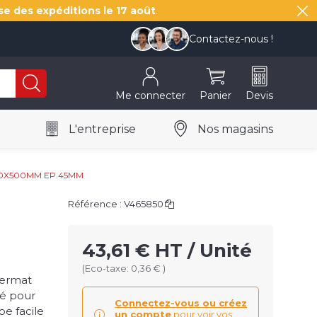
se des expéditions le
17 août
.
Contactez-nous !
Me connecter
Panier
Devis
L'entreprise
Nos magasins
0X500MM EP.45MM
Référence :
V465850
43,61 € HT / Unité
(Eco-taxe: 0,36 € )
bermat
é pour
Connectez-vous ou créez
e facile
un compte
pour voir vos