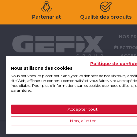
Partenariat
Qualité des produits
NOS PR
ÉLECTRO
ACCES
ÉLECTRO
Politique de confide
Nous utilisons des cookies
OUTI
Nous pouvons les placer pour analyser les données de nos visiteurs, amél
ATELIER -
site Web, afficher un contenu personnalisé et vous faire vivre une expéri
inoubliable. Pour plus d'informations sur les cookies que nous utilisons, 
E
paramètres.
FIXA
SUPPO
Accepter tout
CONSO
Non, ajuster
GEFIX Grou