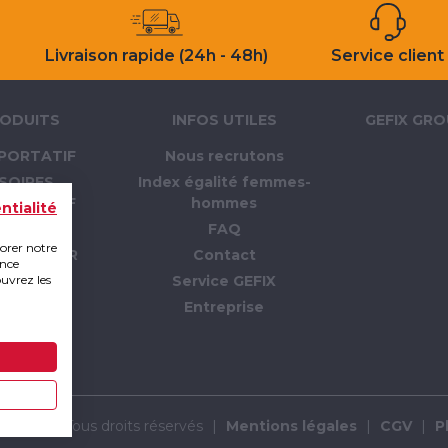
Livraison rapide (24h - 48h)
Service client
ODUITS
INFOS UTILES
GEFIX GR
PORTATIF
Nous recrutons
SOIRES
Index égalité femmes-
PORTATIF
hommes
ntialité
LLAGE
FAQ
iorer notre
 CHANTIER
Contact
ence
ouvrez les
PI
Service GEFIX
TION
Entreprise
RTAGE
MMABLE
p 2019 - Tous droits réservés
|
Mentions légales
|
CGV
|
P