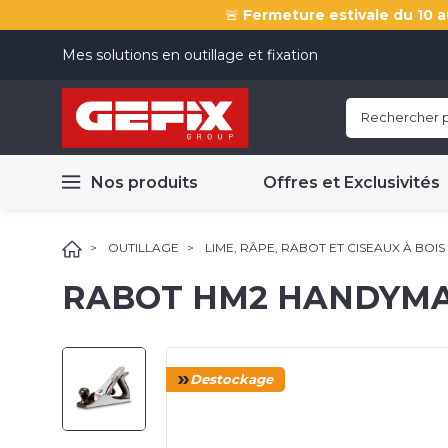
🚨
Fermeture estivale du 10 a
Mes solutions en outillage et fixation
Nos produits
Offres et Exclusivités
OUTILLAGE
LIME, RÂPE, RABOT ET CISEAUX À BOIS
RABOT HM2 HANDYM
Destockage