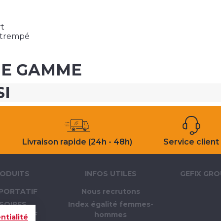
rt
t trempé
ME GAMME
SI
Livraison rapide (24h - 48h)
Service client
ODUITS
INFOS UTILES
GEFIX GR
PORTATIF
Nous recrutons
SOIRES
Index égalité femmes-
PORTATIF
hommes
ntialité