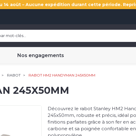
u 14 août – Aucune expédition durant cette période. Repri
Nos engagements
RABOT
RABOT HM2 HANDYMAN 245X50MM
AN 245X50MM
Découvrez le rabot Stanley HM2 Ha
245x50mm, robuste et précis, idéal p
finitions parfaites grâce à son fer en ac
carbone et sa poignée confortable en
polypropylène.