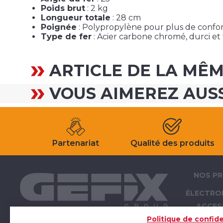
Poids brut
: 2 kg
Longueur totale
: 28 cm
Poignée
: Polypropylène pour plus de confo
Type de fer
: Acier carbone chromé, durci e
ARTICLE DE LA MÊ
VOUS AIMEREZ AUS
Partenariat
Qualité des produits
NOS PR
ÉLECTRO
ACCES
ÉLECTRO
Politique de confide