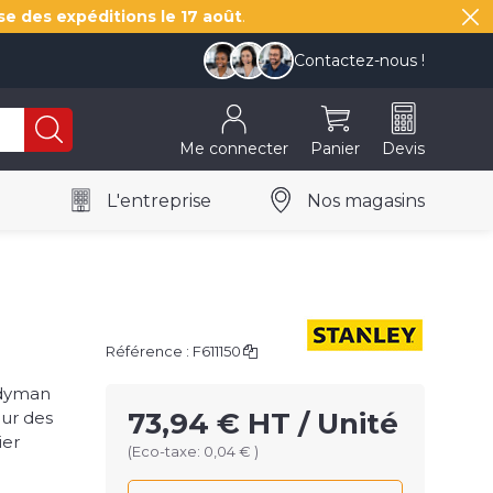
se des expéditions le
17 août
.
Contactez-nous !
Me connecter
Panier
Devis
L'entreprise
Nos magasins
Référence :
F611150
ndyman
73,94 € HT / Unité
our des
ier
(Eco-taxe: 0,04 € )