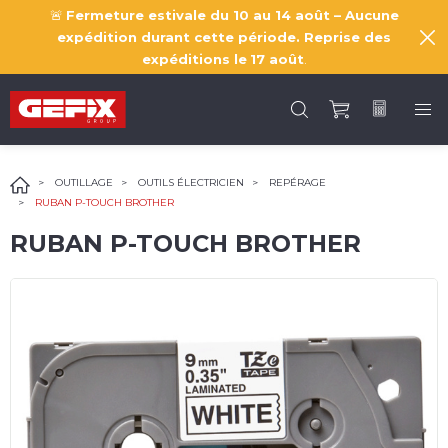
🚨
Fermeture estivale du 10 au 14 août – Aucune
expédition durant cette période. Reprise des
expéditions le
17 août
.
OUTILLAGE
OUTILS ÉLECTRICIEN
REPÉRAGE
RUBAN P-TOUCH BROTHER
RUBAN P-TOUCH BROTHER