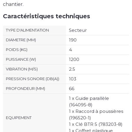
chantier.
Caractéristiques techniques
Secteur
TYPE D'ALIMENTATION
190
DIAMETRE (MM)
4
POIDS (KG)
1200
PUISSANCE (W)
2.5
VIBRATION (M/S)
103
PRESSION SONORE (DB(A))
66
PROFONDEUR (MM)
1 x Guide parallèle
(164095-8)
1 x Raccord à poussières
(196520-1)
EQUIPEMENT
1 x Clé BTR 5 (783203-8)
1 x Coffret plastique