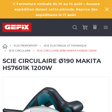
🚨
Fermeture estivale du 10 au 14 août – Aucune
expédition durant cette période. Reprise des
expéditions le
17 août
.
ÉLECTROPORTATIF
SCIE ÉLECTRIQUE ET THERMIQUE
SCIE CIRCULAIRE
SCIE CIRCULAIRE Ø190 MAKITA HS7601K 1200W
SCIE CIRCULAIRE Ø190 MAKITA
HS7601K 1200W