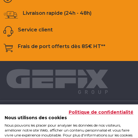
Livraison rapide (24h - 48h)
Service client
Frais de port offerts dès 85€ HT**
NOS PRODUITS
Politique de confidentialité
Nous utilisons des cookies
Nous pouvons les placer pour analyser les données de nos visiteurs,
INFOS UTILES
améliorer notre site Web, afficher un contenu personnalisé et vous faire
vivre une expérience inoubliable. Pour plus d'informations sur les cookies